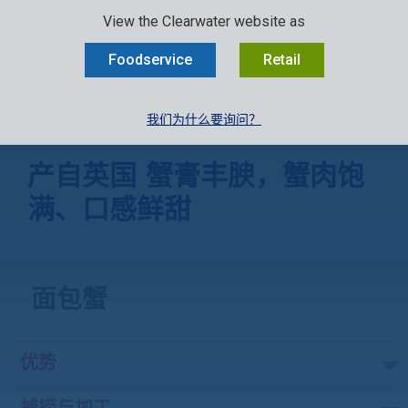
SELECT:
行业
零售
中文
EN
FR
View the Clearwater website as
MENU
Foodservice
Retail
我们为什么要询问？
海鲜产品
»
面包蟹
产自英国 蟹膏丰腴，蟹肉饱
满、口感鲜甜
面包蟹
优势