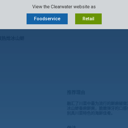
View the Clearwater website as
品
CLEARWATER品牌
从海洋到餐桌
购买渠道
可持续发展
Foodservice
Retail
椒热炝冰山蚌
推荐理由
融汇了川菜中最为流行的鲜麻椒做法，
冰山蚌香麻鲜爽，脆嫩弹牙的口感
别具川菜特色的海鲜佳肴。