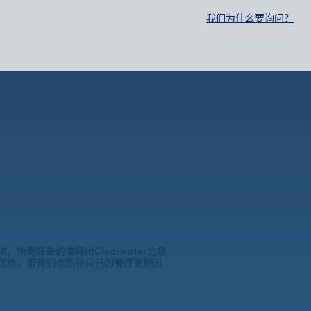
SELECT:
行业
零售
中文
EN
FR
我们为什么要询问？
恰到好处的演绎出Clearwater北极
优势。厨师们也能在自己的餐厅烹制出