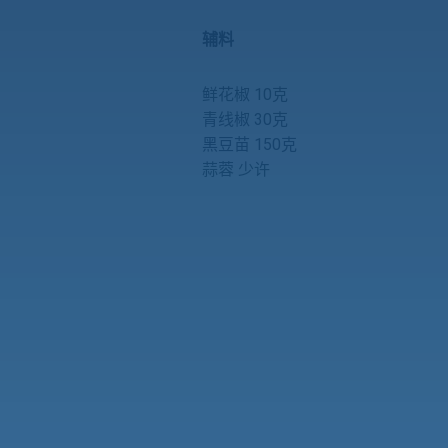
辅料
鲜花椒 10克
青线椒 30克
黑豆苗 150克
蒜蓉 少许