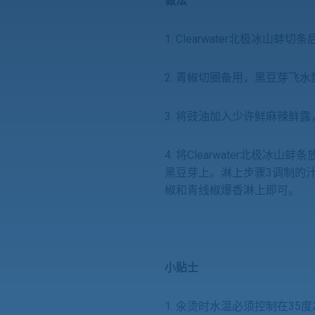
做法
1. Clearwater北极冰山蚌
2. 青椒切圈备用，黑豆芽飞
3. 将豉油加入少许鲜麻辣鲜
4. 将Clearwater北极冰
黑豆芽上。淋上步骤3调制的
椒和青线椒爆
小贴士
1.
汆烫时水温必须控制在35度