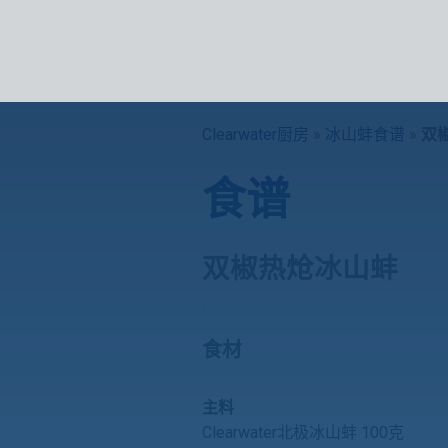
海鲜产
Clearwater厨房
»
冰山蚌食谱
»
双
食谱
双椒热炝冰山蚌
食材
主料
Clearwater北极冰山蚌 100克