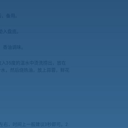
切条后，备用。
水垫入盘底。
露，香油调味。
山蚌条放入35度的温水中烫洗捞出，放在
汁水，然后烧热油，放上蒜蓉，鲜花
香淋上即可。
左右，时间上一般建议3秒即可。2.