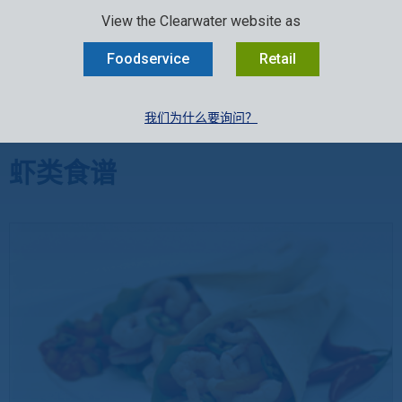
SELECT:
行业
零售
中文
EN
FR
View the Clearwater website as
MENU
Foodservice
Retail
我们为什么要询问？
消费者菜谱
»
餐饮食谱
»
虾类食谱
虾类食谱