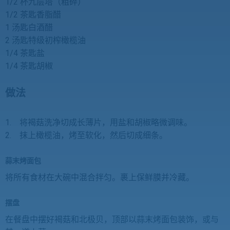
1/2 杯九层塔（粗碎）
1/2 茶匙香脂醋
1 汤匙白酒醋
2 汤匙特级初榨橄榄油
1/4 茶匙盐
1/4 茶匙胡椒
做法
1. 将褐菇洗净切成长薄片，用盐和胡椒略微调味。
2. 抹上橄榄油，烤至软化，然后切成细条。
蒜末烤面包
将所有食材在大碗中混合拌匀。裹上保鲜膜并冷藏。
摆盘
在餐盘中摆好褐菇和北极贝，顶部以蒜末烤面包装饰，或与