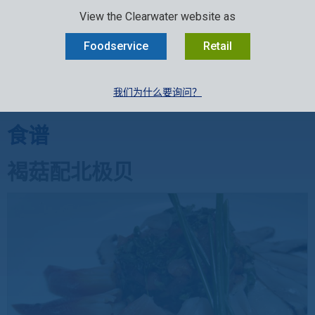
SELECT:
行业
零售
中文
EN
FR
View the Clearwater website as
MENU
Foodservice
Retail
我们为什么要询问？
消费者菜谱
»
餐饮食谱
»
贝类食谱
»
北极贝
»
褐菇配北极贝
食谱
褐菇配北极贝