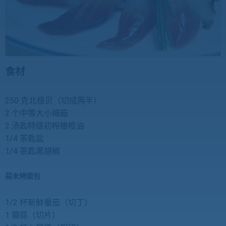
食材
250 克北极贝（切成两半）
2 个中等大小褐菇
2 汤匙特级初榨橄榄油
1/4 茶匙盐
1/4 茶匙黑胡椒
蒜末烤面包
1/2 杯新鲜番茄（切丁）
1 瓣蒜（切片）