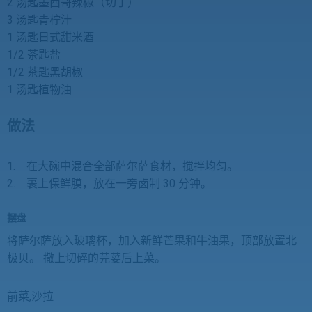
2 汤匙墨西哥辣椒（切丁）
3 汤匙青柠汁
1 汤匙日式甜米酒
1/2 茶匙盐
1/2 茶匙黑胡椒
1 汤匙植物油
做法
1. 在大碗中混合全部萨尔萨食材，搅拌均匀。
2. 裹上保鲜膜，放在一旁卤制 30 分钟。
摆盘
将萨尔萨放入玻璃杯，加入新鲜芒果和牛油果，顶部放置北
极贝。 撒上切碎的芫荽后上菜。
前菜,沙拉