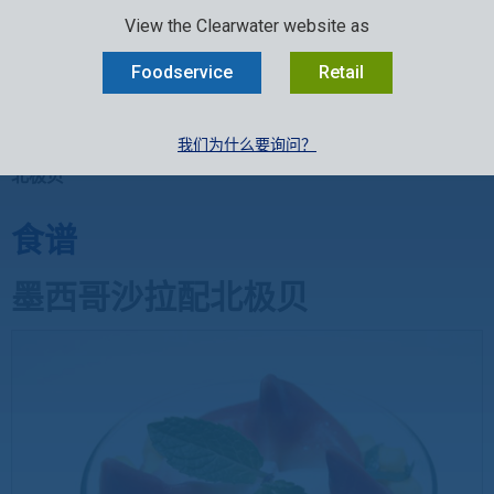
SELECT:
行业
零售
中文
EN
FR
View the Clearwater website as
MENU
Foodservice
Retail
我们为什么要询问？
消费者菜谱
»
餐饮食谱
»
贝类食谱
»
北极贝
»
墨西哥沙拉配
北极贝
食谱
墨西哥沙拉配北极贝